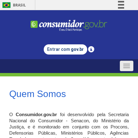
BRASIL
Simplifique!
Comunica BR
Participe
Acesso à informação
Entrar com
gov.br
Legislação
Canais
Toggle
naviga
Quem Somos
O
Consumidor.gov.br
foi desenvolvido pela Secretaria
Nacional do Consumidor - Senacon, do Ministério da
Justiça, e é monitorado em conjunto com os Procons,
Defensorias Públicas, Ministérios Públicos, Agências