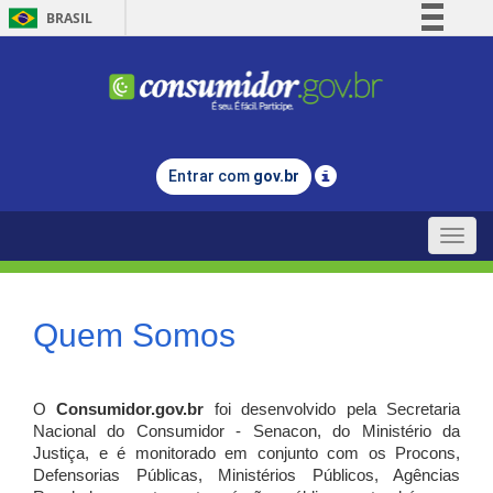
BRASIL
Simplifique!
Comunica BR
Participe
Acesso à informação
Entrar com
gov.br
Legislação
Canais
Toggle
naviga
Quem Somos
O
Consumidor.gov.br
foi desenvolvido pela Secretaria
Nacional do Consumidor - Senacon, do Ministério da
Justiça, e é monitorado em conjunto com os Procons,
Defensorias Públicas, Ministérios Públicos, Agências