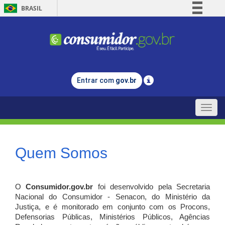
BRASIL
Simplifique!
Comunica BR
Participe
Acesso à informação
Entrar com
gov.br
Legislação
Canais
Toggle
naviga
Quem Somos
O
Consumidor.gov.br
foi desenvolvido pela Secretaria
Nacional do Consumidor - Senacon, do Ministério da
Justiça, e é monitorado em conjunto com os Procons,
Defensorias Públicas, Ministérios Públicos, Agências