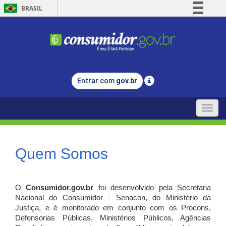
BRASIL
Simplifique!
Comunica BR
Participe
Acesso à informação
Entrar com
gov.br
Legislação
Canais
Toggle
naviga
Quem Somos
O
Consumidor.gov.br
foi desenvolvido pela Secretaria
Nacional do Consumidor - Senacon, do Ministério da
Justiça, e é monitorado em conjunto com os Procons,
Defensorias Públicas, Ministérios Públicos, Agências