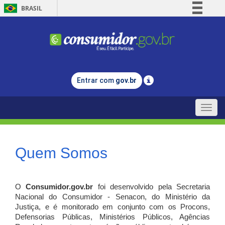
BRASIL
Simplifique!
Comunica BR
Participe
Acesso à informação
Entrar com
gov.br
Legislação
Canais
Toggle
naviga
Quem Somos
O
Consumidor.gov.br
foi desenvolvido pela Secretaria
Nacional do Consumidor - Senacon, do Ministério da
Justiça, e é monitorado em conjunto com os Procons,
Defensorias Públicas, Ministérios Públicos, Agências