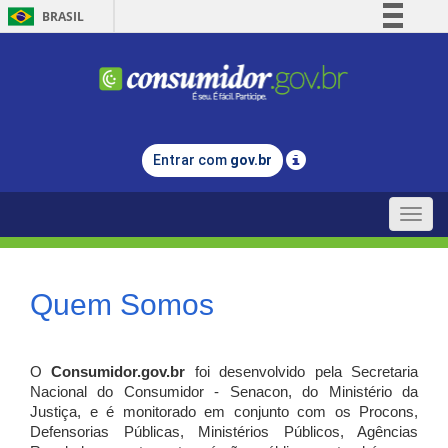
BRASIL
Simplifique!
Comunica BR
Participe
Acesso à informação
Entrar com
gov.br
Legislação
Canais
Toggle
naviga
Quem Somos
O
Consumidor.gov.br
foi desenvolvido pela Secretaria
Nacional do Consumidor - Senacon, do Ministério da
Justiça, e é monitorado em conjunto com os Procons,
Defensorias Públicas, Ministérios Públicos, Agências