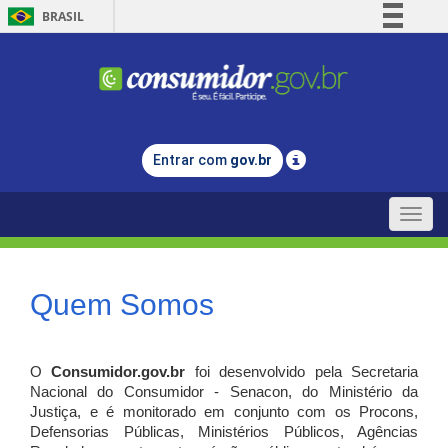
BRASIL
Simplifique!
Comunica BR
Participe
Acesso à informação
Entrar com
gov.br
Legislação
Canais
Toggle
naviga
Quem Somos
O
Consumidor.gov.br
foi desenvolvido pela Secretaria
Nacional do Consumidor - Senacon, do Ministério da
Justiça, e é monitorado em conjunto com os Procons,
Defensorias Públicas, Ministérios Públicos, Agências