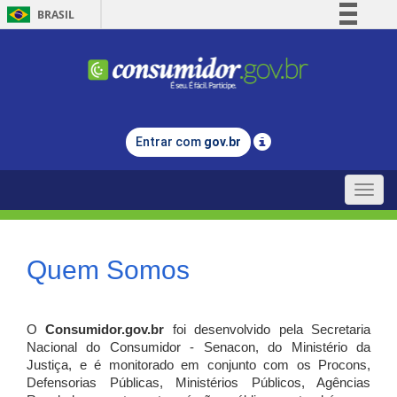
BRASIL
Simplifique!
Comunica BR
Participe
Acesso à informação
Entrar com
gov.br
Legislação
Canais
Toggle
naviga
Quem Somos
O
Consumidor.gov.br
foi desenvolvido pela Secretaria
Nacional do Consumidor - Senacon, do Ministério da
Justiça, e é monitorado em conjunto com os Procons,
Defensorias Públicas, Ministérios Públicos, Agências