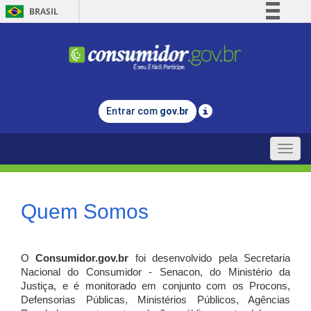
BRASIL
Simplifique!
Comunica BR
Participe
Acesso à informação
Entrar com
gov.br
Legislação
Canais
Toggle
naviga
Quem Somos
O
Consumidor.gov.br
foi desenvolvido pela Secretaria
Nacional do Consumidor - Senacon, do Ministério da
Justiça, e é monitorado em conjunto com os Procons,
Defensorias Públicas, Ministérios Públicos, Agências