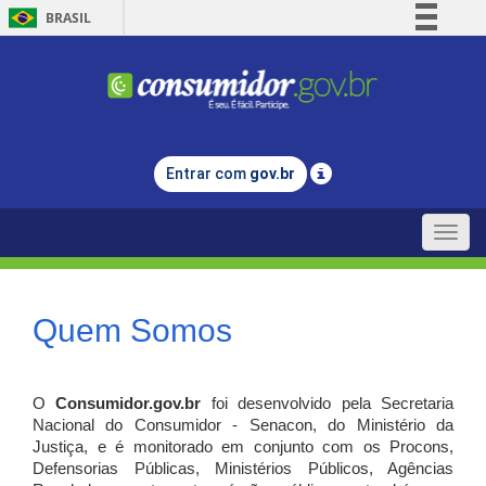
BRASIL
Simplifique!
Comunica BR
Participe
Acesso à informação
Entrar com
gov.br
Legislação
Canais
Toggle
naviga
Quem Somos
O
Consumidor.gov.br
foi desenvolvido pela Secretaria
Nacional do Consumidor - Senacon, do Ministério da
Justiça, e é monitorado em conjunto com os Procons,
Defensorias Públicas, Ministérios Públicos, Agências