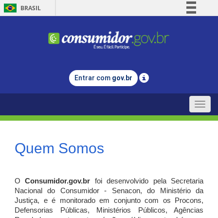
BRASIL
Simplifique!
Comunica BR
Participe
Acesso à informação
Entrar com
gov.br
Legislação
Canais
Toggle
naviga
Quem Somos
O
Consumidor.gov.br
foi desenvolvido pela Secretaria
Nacional do Consumidor - Senacon, do Ministério da
Justiça, e é monitorado em conjunto com os Procons,
Defensorias Públicas, Ministérios Públicos, Agências