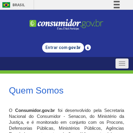
BRASIL
Simplifique!
Comunica BR
Participe
Acesso à informação
Entrar com
gov.br
Legislação
Canais
Toggle
naviga
Quem Somos
O
Consumidor.gov.br
foi desenvolvido pela Secretaria
Nacional do Consumidor - Senacon, do Ministério da
Justiça, e é monitorado em conjunto com os Procons,
Defensorias Públicas, Ministérios Públicos, Agências