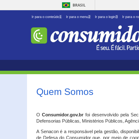
BRASIL
Ir para o conteúdo
1
Ir para o menu
2
Ir para o login
3
Ir para o r
Quem Somos
O
Consumidor.gov.br
foi desenvolvido pela Se
Defensorias Públicas, Ministérios Públicos, Agênc
A Senacon é a responsável pela gestão, disponib
de Defesa do Consumidor que, por meio de coo