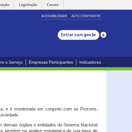
mação
Legislação
Canais
ACESSIBILIDADE
ALTO CONTRASTE
Entrar com
gov.br
re o Serviço
Empresas Participantes
Indicadores
iça, e é monitorado em conjunto com os Procons,
 sociedade.
om demais órgãos e entidades do Sistema Nacional
o e também na análise estratégica de sua base de