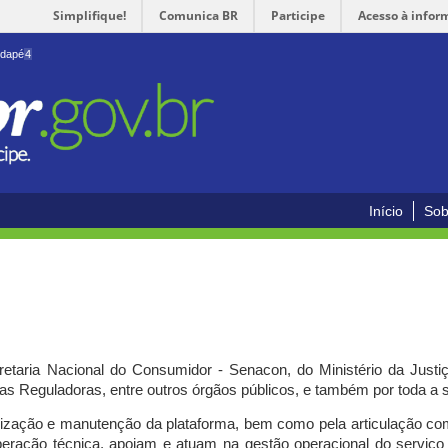
Simplifique!
Comunica BR
Participe
Acesso à infor
odapé
4
Início
Sob
cretaria Nacional do Consumidor - Senacon, do Ministério da Just
ias Reguladoras, entre outros órgãos públicos, e também por toda a
ilização e manutenção da plataforma, bem como pela articulação c
peração técnica, apoiam e atuam
na gestão operacional do serviç