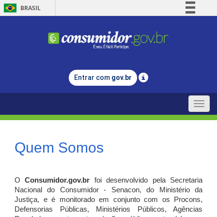
BRASIL
Simplifique!
Comunica BR
Participe
Acesso à informação
Entrar com
gov.br
Legislação
Canais
Toggle
naviga
Quem Somos
O
Consumidor.gov.br
foi desenvolvido pela Secretaria
Nacional do Consumidor - Senacon, do Ministério da
Justiça, e é monitorado em conjunto com os Procons,
Defensorias Públicas, Ministérios Públicos, Agências