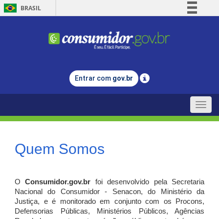
BRASIL
Simplifique!
Comunica BR
Participe
Acesso à informação
Entrar com
gov.br
Legislação
Canais
Toggle
naviga
Quem Somos
O
Consumidor.gov.br
foi desenvolvido pela Secretaria
Nacional do Consumidor - Senacon, do Ministério da
Justiça, e é monitorado em conjunto com os Procons,
Defensorias Públicas, Ministérios Públicos, Agências