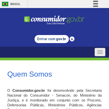
BRASIL
Simplifique!
Comunica BR
Participe
Acesso à informação
Entrar com
gov.br
Legislação
Canais
Toggle
naviga
Quem Somos
O
Consumidor.gov.br
foi desenvolvido pela Secretaria
Nacional do Consumidor - Senacon, do Ministério da
Justiça, e é monitorado em conjunto com os Procons,
Defensorias Públicas, Ministérios Públicos, Agências