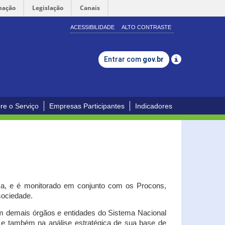
mação
Legislação
Canais
ACESSIBILIDADE
ALTO CONTRASTE
Entrar com
gov.br
re o Serviço
Empresas Participantes
Indicadores
iça, e é monitorado em conjunto com os Procons,
 sociedade.
om demais órgãos e entidades do Sistema Nacional
o e também na análise estratégica de sua base de