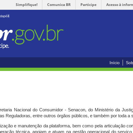
Simplifique!
Comunica BR
Participe
Acesso à infor
odapé
4
Início
Sob
cretaria Nacional do Consumidor - Senacon, do Ministério da Just
ias Reguladoras, entre outros órgãos públicos, e também por toda a
ilização e manutenção da plataforma, bem como pela articulação c
peração técnica, apoiam e atuam
na gestão operacional do serviç