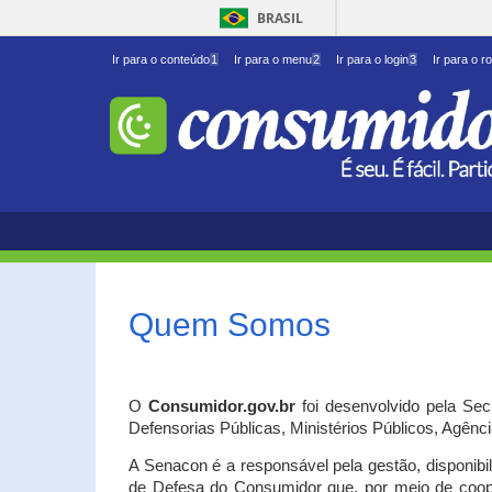
BRASIL
Ir para o conteúdo
1
Ir para o menu
2
Ir para o login
3
Ir para o r
Quem Somos
O
Consumidor.gov.br
foi desenvolvido pela Se
Defensorias Públicas, Ministérios Públicos, Agênc
A Senacon é a responsável pela gestão, disponib
de Defesa do Consumidor que, por meio de coo