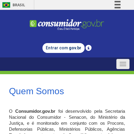
BRASIL
Simplifique!
Comunica BR
Participe
Acesso à informação
Entrar com
gov.br
Legislação
Canais
Toggle
naviga
Quem Somos
O
Consumidor.gov.br
foi desenvolvido pela Secretaria
Nacional do Consumidor - Senacon, do Ministério da
Justiça, e é monitorado em conjunto com os Procons,
Defensorias Públicas, Ministérios Públicos, Agências