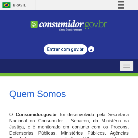
BRASIL
Simplifique!
Comunica BR
Participe
Acesso à informação
Entrar com
gov.br
Legislação
Canais
Toggle
naviga
Quem Somos
O
Consumidor.gov.br
foi desenvolvido pela Secretaria
Nacional do Consumidor - Senacon, do Ministério da
Justiça, e é monitorado em conjunto com os Procons,
Defensorias Públicas, Ministérios Públicos, Agências