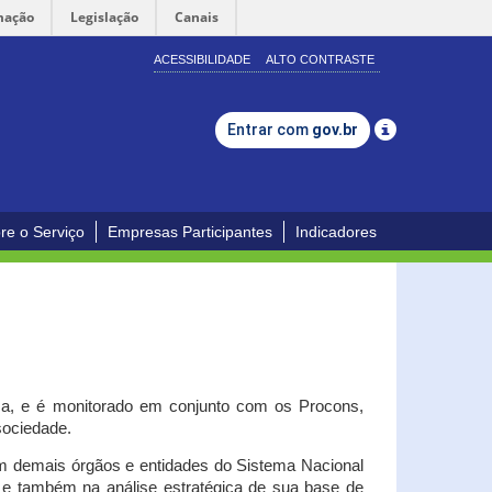
mação
Legislação
Canais
ACESSIBILIDADE
ALTO CONTRASTE
Entrar com
gov.br
re o Serviço
Empresas Participantes
Indicadores
iça, e é monitorado em conjunto com os Procons,
 sociedade.
om demais órgãos e entidades do Sistema Nacional
o e também na análise estratégica de sua base de