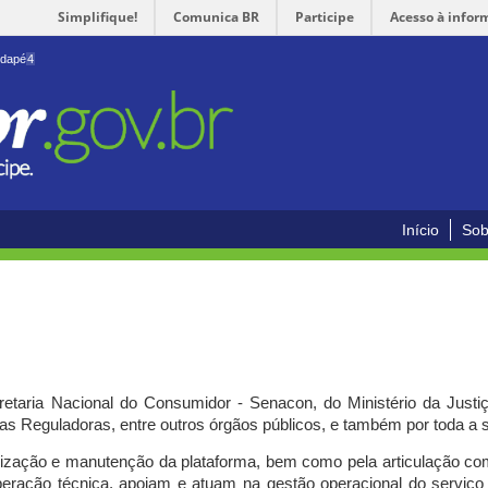
Simplifique!
Comunica BR
Participe
Acesso à infor
odapé
4
Início
Sob
cretaria Nacional do Consumidor - Senacon, do Ministério da Just
ias Reguladoras, entre outros órgãos públicos, e também por toda a
ilização e manutenção da plataforma, bem como pela articulação c
peração técnica, apoiam e atuam
na gestão operacional do serviç