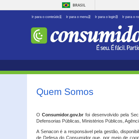
BRASIL
Ir para o conteúdo
1
Ir para o menu
2
Ir para o login
3
Ir para o r
Quem Somos
O
Consumidor.gov.br
foi desenvolvido pela Se
Defensorias Públicas, Ministérios Públicos, Agênc
A Senacon é a responsável pela gestão, disponib
de Defesa do Consumidor que, por meio de coo