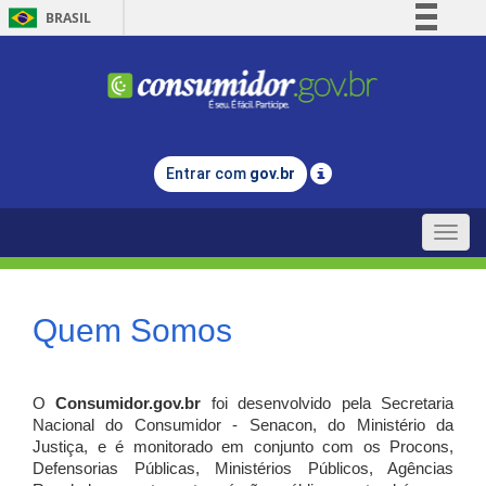
BRASIL
Simplifique!
Comunica BR
Participe
Acesso à informação
Entrar com
gov.br
Legislação
Canais
Toggle
naviga
Quem Somos
O
Consumidor.gov.br
foi desenvolvido pela Secretaria
Nacional do Consumidor - Senacon, do Ministério da
Justiça, e é monitorado em conjunto com os Procons,
Defensorias Públicas, Ministérios Públicos, Agências