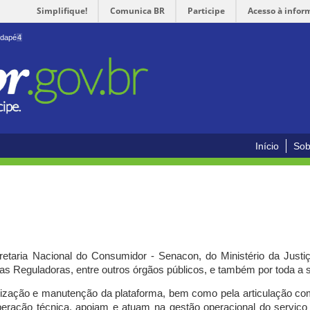
Simplifique!
Comunica BR
Participe
Acesso à infor
odapé
4
Início
Sob
cretaria Nacional do Consumidor - Senacon, do Ministério da Just
ias Reguladoras, entre outros órgãos públicos, e também por toda a
ilização e manutenção da plataforma, bem como pela articulação c
peração técnica, apoiam e atuam
na gestão operacional do serviç