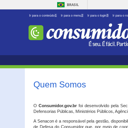
BRASIL
Ir para o conteúdo
1
Ir para o menu
2
Ir para o login
3
Ir para o r
Quem Somos
O
Consumidor.gov.br
foi desenvolvido pela Se
Defensorias Públicas, Ministérios Públicos, Agênc
A Senacon é a responsável pela gestão, disponib
de Defesa do Consumidor que, por meio de coo