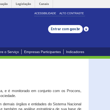
mação
Legislação
Canais
ACESSIBILIDADE
ALTO CONTRASTE
Entrar com
gov.br
re o Serviço
Empresas Participantes
Indicadores
iça, e é monitorado em conjunto com os Procons,
 sociedade.
om demais órgãos e entidades do Sistema Nacional
o e também na análise estratégica de sua base de