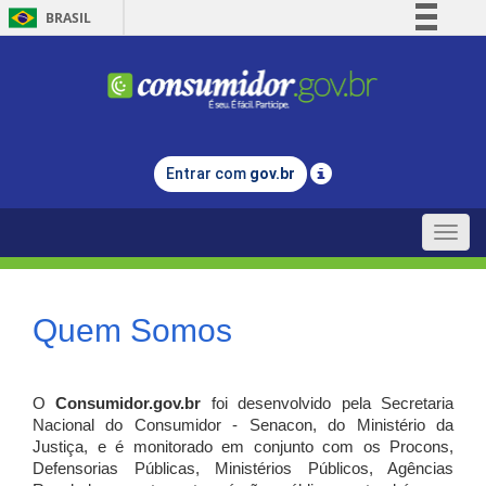
BRASIL
Simplifique!
Comunica BR
Participe
Acesso à informação
Entrar com
gov.br
Legislação
Canais
Toggle
naviga
Quem Somos
O
Consumidor.gov.br
foi desenvolvido pela Secretaria
Nacional do Consumidor - Senacon, do Ministério da
Justiça, e é monitorado em conjunto com os Procons,
Defensorias Públicas, Ministérios Públicos, Agências