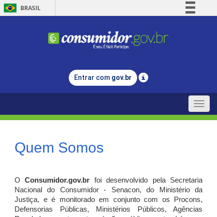
BRASIL
Simplifique!
Comunica BR
Participe
Acesso à informação
Entrar com
gov.br
Legislação
Canais
Toggle
naviga
Quem Somos
O
Consumidor.gov.br
foi desenvolvido pela Secretaria
Nacional do Consumidor - Senacon, do Ministério da
Justiça, e é monitorado em conjunto com os Procons,
Defensorias Públicas, Ministérios Públicos, Agências