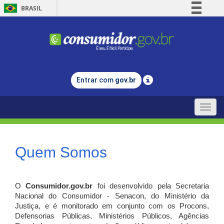
BRASIL
Simplifique!
Comunica BR
Participe
Acesso à informação
Entrar com
gov.br
Legislação
Canais
Toggle
naviga
Quem Somos
O
Consumidor.gov.br
foi desenvolvido pela Secretaria
Nacional do Consumidor - Senacon, do Ministério da
Justiça, e é monitorado em conjunto com os Procons,
Defensorias Públicas, Ministérios Públicos, Agências