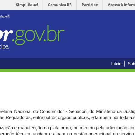
Simplifique!
Comunica BR
Participe
Acesso à infor
odapé
4
Início
Sob
cretaria Nacional do Consumidor - Senacon, do Ministério da Just
ias Reguladoras, entre outros órgãos públicos, e também por toda a
ilização e manutenção da plataforma, bem como pela articulação c
peração técnica, apoiam e atuam
na gestão operacional do serviç