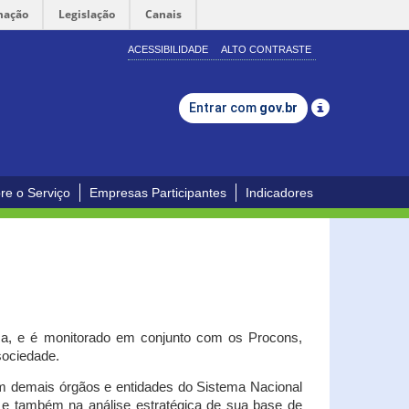
mação
Legislação
Canais
ACESSIBILIDADE
ALTO CONTRASTE
Entrar com
gov.br
re o Serviço
Empresas Participantes
Indicadores
iça, e é monitorado em conjunto com os Procons,
 sociedade.
om demais órgãos e entidades do Sistema Nacional
o e também na análise estratégica de sua base de