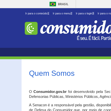
BRASIL
Ir para o conteúdo
1
Ir para o menu
2
Ir para o login
3
Ir para o r
Quem Somos
O
Consumidor.gov.br
foi desenvolvido pela Se
Defensorias Públicas, Ministérios Públicos, Agênc
A Senacon é a responsável pela gestão, disponib
de Defesa do Consumidor que, por meio de coo