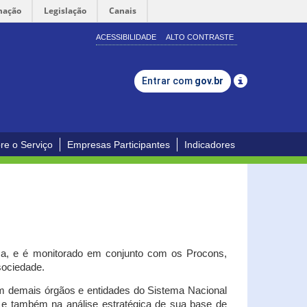
mação
Legislação
Canais
ACESSIBILIDADE
ALTO CONTRASTE
Entrar com
gov.br
re o Serviço
Empresas Participantes
Indicadores
iça, e é monitorado em conjunto com os Procons,
 sociedade.
om demais órgãos e entidades do Sistema Nacional
o e também na análise estratégica de sua base de