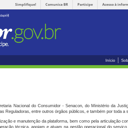
Simplifique!
Comunica BR
Participe
Acesso à infor
odapé
4
Início
Sob
cretaria Nacional do Consumidor - Senacon, do Ministério da Just
ias Reguladoras, entre outros órgãos públicos, e também por toda a
ilização e manutenção da plataforma, bem como pela articulação c
peração técnica, apoiam e atuam
na gestão operacional do serviç