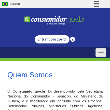
BRASIL
Simplifique!
Comunica BR
Participe
Acesso à informação
Entrar com
gov.br
Legislação
Canais
Toggle
naviga
Quem Somos
O
Consumidor.gov.br
foi desenvolvido pela Secretaria
Nacional do Consumidor - Senacon, do Ministério da
Justiça, e é monitorado em conjunto com os Procons,
Defensorias Públicas, Ministérios Públicos, Agências