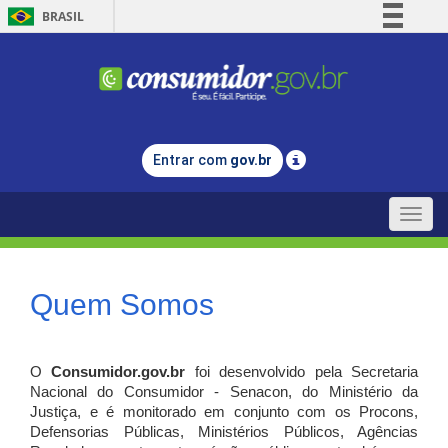
BRASIL
Simplifique!
Comunica BR
Participe
Acesso à informação
Entrar com
gov.br
Legislação
Canais
Toggle
naviga
Quem Somos
O
Consumidor.gov.br
foi desenvolvido pela Secretaria
Nacional do Consumidor - Senacon, do Ministério da
Justiça, e é monitorado em conjunto com os Procons,
Defensorias Públicas, Ministérios Públicos, Agências