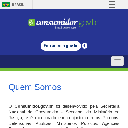
BRASIL
Simplifique!
Comunica BR
Participe
Acesso à informação
Entrar com
gov.br
Legislação
Canais
Toggle
naviga
Quem Somos
O
Consumidor.gov.br
foi desenvolvido pela Secretaria
Nacional do Consumidor - Senacon, do Ministério da
Justiça, e é monitorado em conjunto com os Procons,
Defensorias Públicas, Ministérios Públicos, Agências