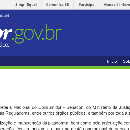
Simplifique!
Comunica BR
Participe
Acesso à infor
odapé
4
Início
Sob
cretaria Nacional do Consumidor - Senacon, do Ministério da Just
ias Reguladoras, entre outros órgãos públicos, e também por toda a
ilização e manutenção da plataforma, bem como pela articulação c
peração técnica, apoiam e atuam
na gestão operacional do serviç