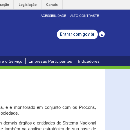
mação
Legislação
Canais
ACESSIBILIDADE
ALTO CONTRASTE
Entrar com
gov.br
re o Serviço
Empresas Participantes
Indicadores
iça, e é monitorado em conjunto com os Procons,
 sociedade.
om demais órgãos e entidades do Sistema Nacional
o e também na análise estratégica de sua base de