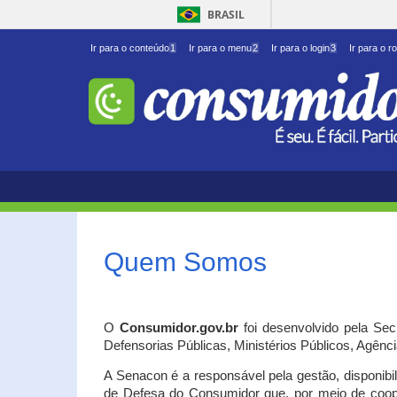
BRASIL
Ir para o conteúdo
1
Ir para o menu
2
Ir para o login
3
Ir para o r
Quem Somos
O
Consumidor.gov.br
foi desenvolvido pela Se
Defensorias Públicas, Ministérios Públicos, Agênc
A Senacon é a responsável pela gestão, disponib
de Defesa do Consumidor que, por meio de coo