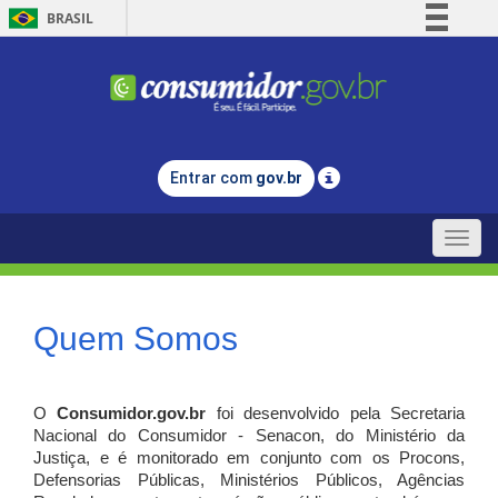
BRASIL
Simplifique!
Comunica BR
Participe
Acesso à informação
Entrar com
gov.br
Legislação
Canais
Toggle
naviga
Quem Somos
O
Consumidor.gov.br
foi desenvolvido pela Secretaria
Nacional do Consumidor - Senacon, do Ministério da
Justiça, e é monitorado em conjunto com os Procons,
Defensorias Públicas, Ministérios Públicos, Agências