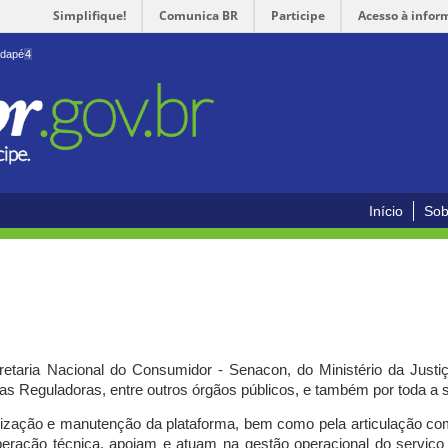
Simplifique!
Comunica BR
Participe
Acesso à infor
odapé
4
Início
Sob
cretaria Nacional do Consumidor - Senacon, do Ministério da Just
ias Reguladoras, entre outros órgãos públicos, e também por toda a
ilização e manutenção da plataforma, bem como pela articulação c
peração técnica, apoiam e atuam
na gestão operacional do serviç