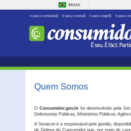
BRASIL
Ir para o conteúdo
1
Ir para o menu
2
Ir para o login
3
Ir para o r
Quem Somos
O
Consumidor.gov.br
foi desenvolvido pela Se
Defensorias Públicas, Ministérios Públicos, Agênc
A Senacon é a responsável pela gestão, disponib
de Defesa do Consumidor que, por meio de coo