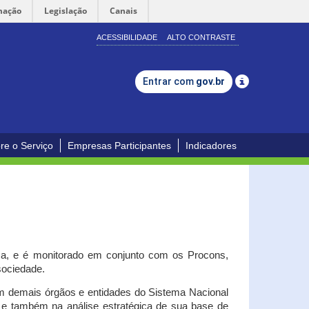
mação
Legislação
Canais
ACESSIBILIDADE
ALTO CONTRASTE
Entrar com
gov.br
re o Serviço
Empresas Participantes
Indicadores
iça, e é monitorado em conjunto com os Procons,
 sociedade.
om demais órgãos e entidades do Sistema Nacional
o e também na análise estratégica de sua base de