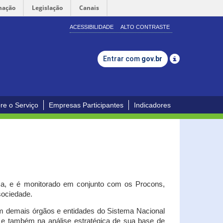
mação
Legislação
Canais
ACESSIBILIDADE
ALTO CONTRASTE
Entrar com
gov.br
re o Serviço
Empresas Participantes
Indicadores
iça, e é monitorado em conjunto com os Procons,
 sociedade.
om demais órgãos e entidades do Sistema Nacional
o e também na análise estratégica de sua base de