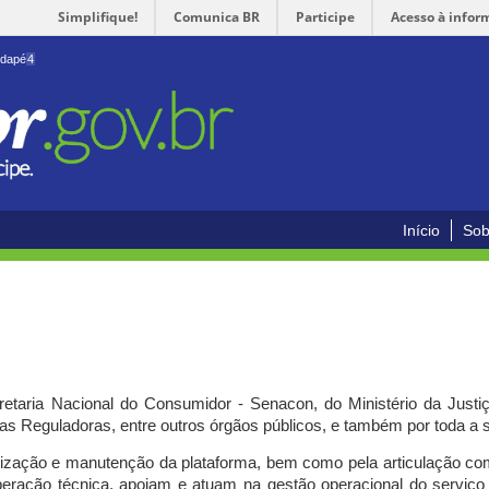
Simplifique!
Comunica BR
Participe
Acesso à infor
odapé
4
Início
Sob
cretaria Nacional do Consumidor - Senacon, do Ministério da Just
ias Reguladoras, entre outros órgãos públicos, e também por toda a
ilização e manutenção da plataforma, bem como pela articulação c
peração técnica, apoiam e atuam
na gestão operacional do serviç