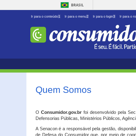
BRASIL
Ir para o conteúdo
1
Ir para o menu
2
Ir para o login
3
Ir para o r
Quem Somos
O
Consumidor.gov.br
foi desenvolvido pela Se
Defensorias Públicas, Ministérios Públicos, Agênc
A Senacon é a responsável pela gestão, disponib
de Defesa do Consumidor que, por meio de coo