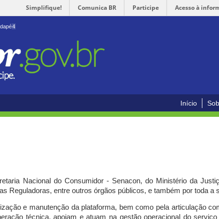
Simplifique!
Comunica BR
Participe
Acesso à infor
odapé
4
Início
Sob
cretaria Nacional do Consumidor - Senacon, do Ministério da Just
ias Reguladoras, entre outros órgãos públicos, e também por toda a
ilização e manutenção da plataforma, bem como pela articulação c
peração técnica, apoiam e atuam
na gestão operacional do serviç