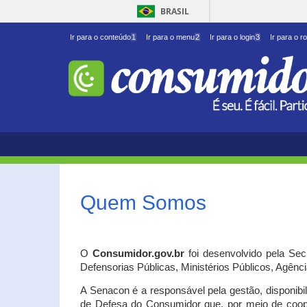
BRASIL
Ir para o conteúdo
1
Ir para o menu
2
Ir para o login
3
Ir para o r
Quem Somos
O
Consumidor.gov.br
foi desenvolvido pela Se
Defensorias Públicas, Ministérios Públicos, Agênc
A Senacon é a responsável pela gestão, disponib
de Defesa do Consumidor que, por meio de coo