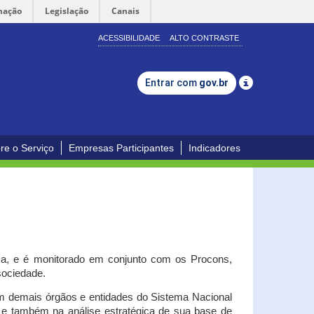
mação
Legislação
Canais
ACESSIBILIDADE
ALTO CONTRASTE
Entrar com
gov.br
re o Serviço
Empresas Participantes
Indicadores
iça, e é monitorado em conjunto com os Procons,
 sociedade.
om demais órgãos e entidades do Sistema Nacional
o e também na análise estratégica de sua base de