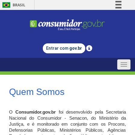
BRASIL
Simplifique!
Comunica BR
Participe
Acesso à informação
Entrar com
gov.br
Legislação
Canais
Toggle
naviga
Quem Somos
O
Consumidor.gov.br
foi desenvolvido pela Secretaria
Nacional do Consumidor - Senacon, do Ministério da
Justiça, e é monitorado em conjunto com os Procons,
Defensorias Públicas, Ministérios Públicos, Agências