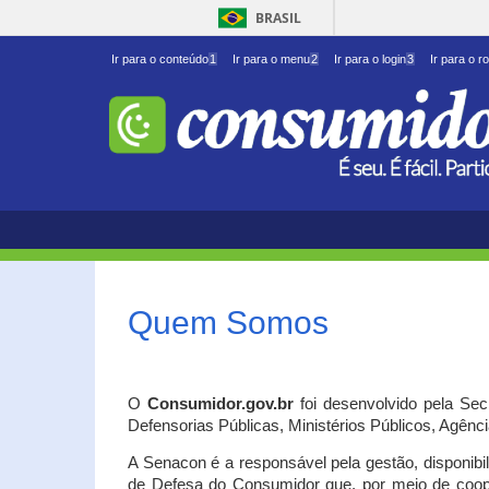
BRASIL
Ir para o conteúdo
1
Ir para o menu
2
Ir para o login
3
Ir para o r
Quem Somos
O
Consumidor.gov.br
foi desenvolvido pela Se
Defensorias Públicas, Ministérios Públicos, Agênc
A Senacon é a responsável pela gestão, disponib
de Defesa do Consumidor que, por meio de coo