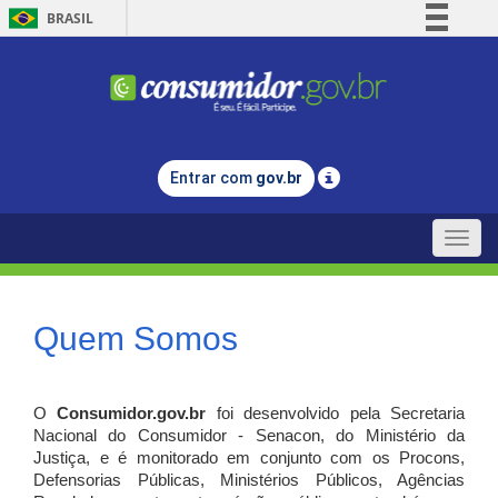
BRASIL
Simplifique!
Comunica BR
Participe
Acesso à informação
Entrar com
gov.br
Legislação
Canais
Toggle
naviga
Quem Somos
O
Consumidor.gov.br
foi desenvolvido pela Secretaria
Nacional do Consumidor - Senacon, do Ministério da
Justiça, e é monitorado em conjunto com os Procons,
Defensorias Públicas, Ministérios Públicos, Agências