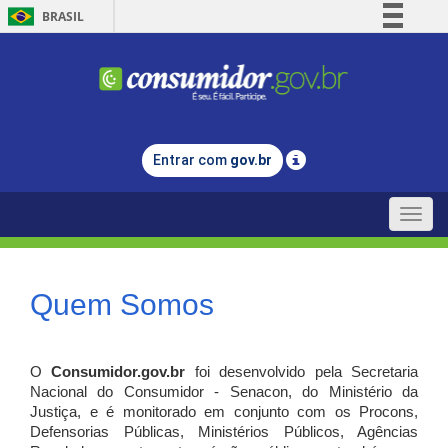
BRASIL
Simplifique!
Comunica BR
Participe
Acesso à informação
Entrar com
gov.br
Legislação
Canais
Toggle
naviga
Quem Somos
O
Consumidor.gov.br
foi desenvolvido pela Secretaria
Nacional do Consumidor - Senacon, do Ministério da
Justiça, e é monitorado em conjunto com os Procons,
Defensorias Públicas, Ministérios Públicos, Agências