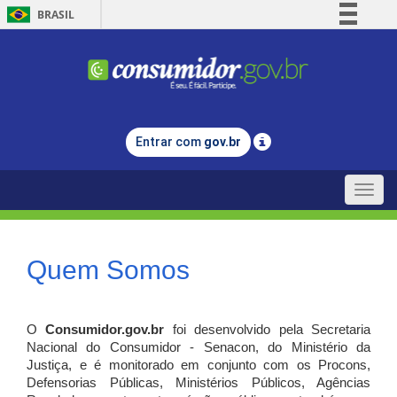
BRASIL
Simplifique!
Comunica BR
Participe
Acesso à informação
Entrar com
gov.br
Legislação
Canais
Toggle
naviga
Quem Somos
O
Consumidor.gov.br
foi desenvolvido pela Secretaria
Nacional do Consumidor - Senacon, do Ministério da
Justiça, e é monitorado em conjunto com os Procons,
Defensorias Públicas, Ministérios Públicos, Agências