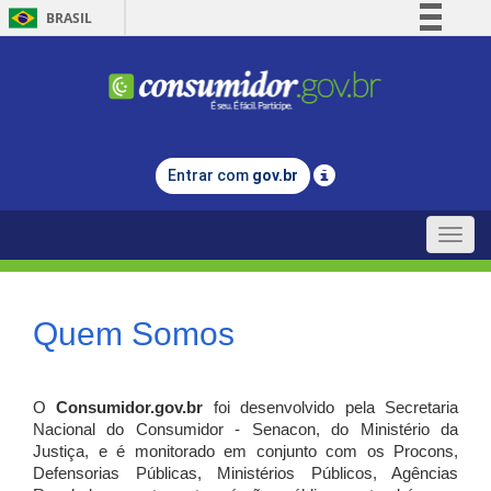
BRASIL
Simplifique!
Comunica BR
Participe
Acesso à informação
Entrar com
gov.br
Legislação
Canais
Toggle
naviga
Quem Somos
O
Consumidor.gov.br
foi desenvolvido pela Secretaria
Nacional do Consumidor - Senacon, do Ministério da
Justiça, e é monitorado em conjunto com os Procons,
Defensorias Públicas, Ministérios Públicos, Agências