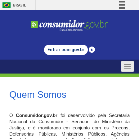
BRASIL
Simplifique!
Comunica BR
Participe
Acesso à informação
Entrar com
gov.br
Legislação
Canais
Toggle
naviga
Quem Somos
O
Consumidor.gov.br
foi desenvolvido pela Secretaria
Nacional do Consumidor - Senacon, do Ministério da
Justiça, e é monitorado em conjunto com os Procons,
Defensorias Públicas, Ministérios Públicos, Agências