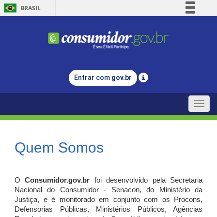
BRASIL
Simplifique!
Comunica BR
Participe
Acesso à informação
Entrar com
gov.br
Legislação
Canais
Toggle
naviga
Quem Somos
O
Consumidor.gov.br
foi desenvolvido pela Secretaria
Nacional do Consumidor - Senacon, do Ministério da
Justiça, e é monitorado em conjunto com os Procons,
Defensorias Públicas, Ministérios Públicos, Agências