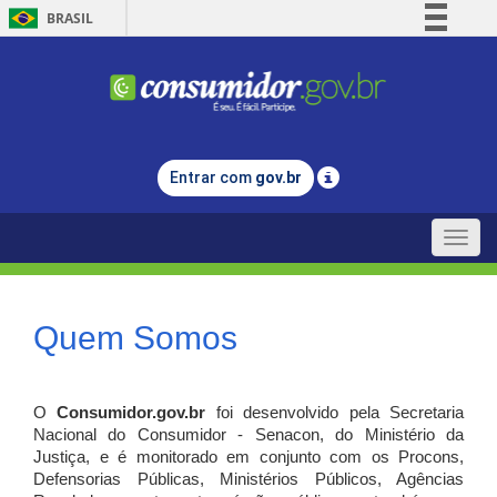
BRASIL
Simplifique!
Comunica BR
Participe
Acesso à informação
Entrar com
gov.br
Legislação
Canais
Toggle
naviga
Quem Somos
O
Consumidor.gov.br
foi desenvolvido pela Secretaria
Nacional do Consumidor - Senacon, do Ministério da
Justiça, e é monitorado em conjunto com os Procons,
Defensorias Públicas, Ministérios Públicos, Agências