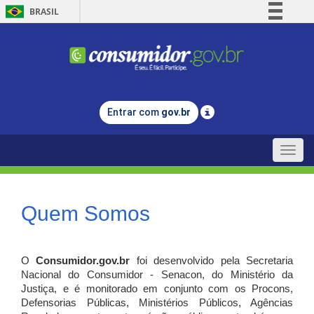
BRASIL
Simplifique!
Comunica BR
Participe
Acesso à informação
Entrar com
gov.br
Legislação
Canais
Toggle
naviga
Quem Somos
O
Consumidor.gov.br
foi desenvolvido pela Secretaria
Nacional do Consumidor - Senacon, do Ministério da
Justiça, e é monitorado em conjunto com os Procons,
Defensorias Públicas, Ministérios Públicos, Agências