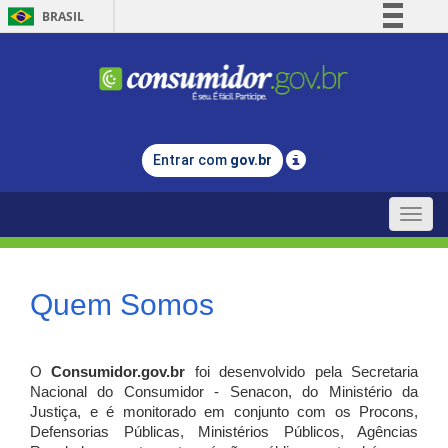
BRASIL
Simplifique!
Comunica BR
Participe
Acesso à informação
Entrar com
gov.br
Legislação
Canais
Toggle
naviga
Quem Somos
O
Consumidor.gov.br
foi desenvolvido pela Secretaria
Nacional do Consumidor - Senacon, do Ministério da
Justiça, e é monitorado em conjunto com os Procons,
Defensorias Públicas, Ministérios Públicos, Agências