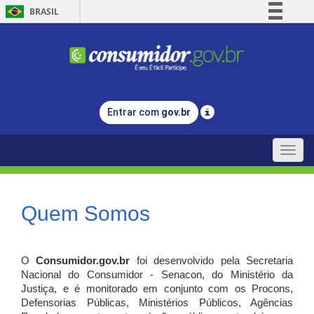
BRASIL
Simplifique!
Comunica BR
Participe
Acesso à informação
Entrar com
gov.br
Legislação
Canais
Toggle
naviga
Quem Somos
O
Consumidor.gov.br
foi desenvolvido pela Secretaria
Nacional do Consumidor - Senacon, do Ministério da
Justiça, e é monitorado em conjunto com os Procons,
Defensorias Públicas, Ministérios Públicos, Agências