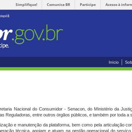
Simplifique!
Comunica BR
Participe
Acesso à infor
odapé
4
Início
Sob
cretaria Nacional do Consumidor - Senacon, do Ministério da Just
ias Reguladoras, entre outros órgãos públicos, e também por toda a
ilização e manutenção da plataforma, bem como pela articulação c
peração técnica, apoiam e atuam
na gestão operacional do serviç