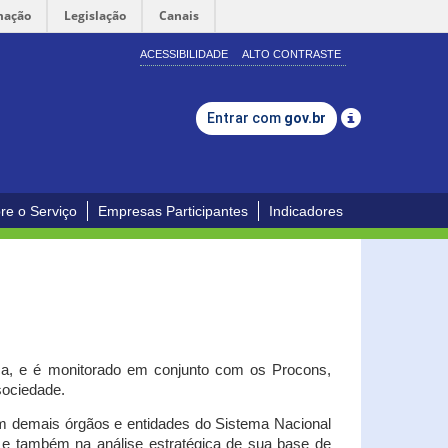
mação
Legislação
Canais
ACESSIBILIDADE
ALTO CONTRASTE
Entrar com
gov.br
re o Serviço
Empresas Participantes
Indicadores
iça, e é monitorado em conjunto com os Procons,
 sociedade.
om demais órgãos e entidades do Sistema Nacional
o e também na análise estratégica de sua base de