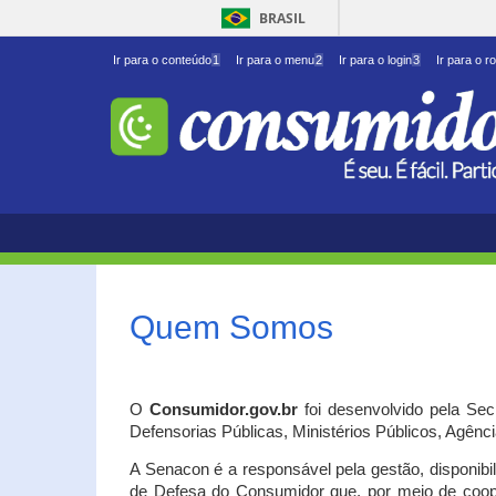
BRASIL
Ir para o conteúdo
1
Ir para o menu
2
Ir para o login
3
Ir para o r
Quem Somos
O
Consumidor.gov.br
foi desenvolvido pela Se
Defensorias Públicas, Ministérios Públicos, Agênc
A Senacon é a responsável pela gestão, disponib
de Defesa do Consumidor que, por meio de coo