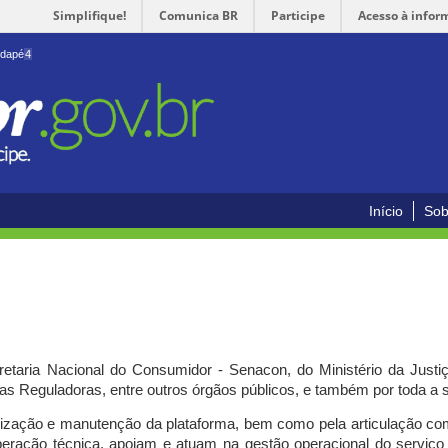
Simplifique!
Comunica BR
Participe
Acesso à infor
odapé
4
Início
Sob
cretaria Nacional do Consumidor - Senacon, do Ministério da Just
ias Reguladoras, entre outros órgãos públicos, e também por toda a
ilização e manutenção da plataforma, bem como pela articulação c
peração técnica, apoiam e atuam
na gestão operacional do serviç