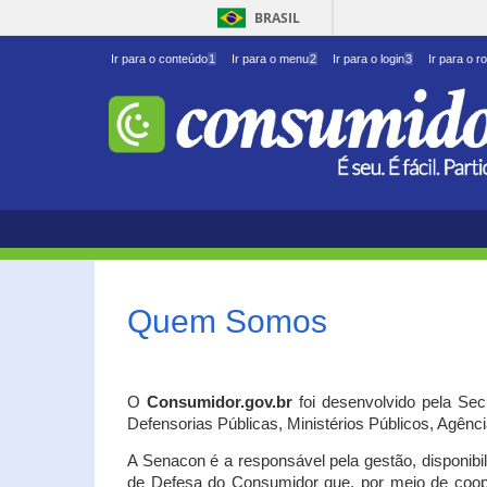
BRASIL
Ir para o conteúdo
1
Ir para o menu
2
Ir para o login
3
Ir para o r
Quem Somos
O
Consumidor.gov.br
foi desenvolvido pela Se
Defensorias Públicas, Ministérios Públicos, Agênc
A Senacon é a responsável pela gestão, disponib
de Defesa do Consumidor que, por meio de coo