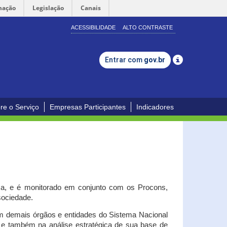
mação
Legislação
Canais
ACESSIBILIDADE
ALTO CONTRASTE
Entrar com
gov.br
re o Serviço
Empresas Participantes
Indicadores
iça, e é monitorado em conjunto com os Procons,
 sociedade.
om demais órgãos e entidades do Sistema Nacional
o e também na análise estratégica de sua base de