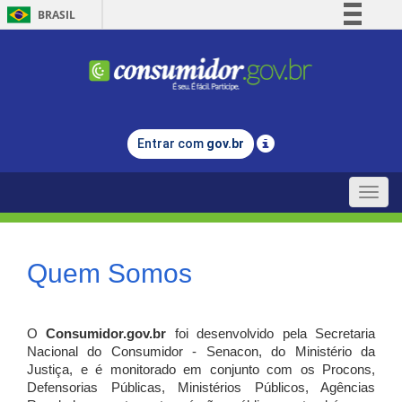
BRASIL
Simplifique!
Comunica BR
Participe
Acesso à informação
Entrar com
gov.br
Legislação
Canais
Toggle
naviga
Quem Somos
O
Consumidor.gov.br
foi desenvolvido pela Secretaria
Nacional do Consumidor - Senacon, do Ministério da
Justiça, e é monitorado em conjunto com os Procons,
Defensorias Públicas, Ministérios Públicos, Agências